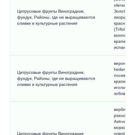
oleraceus
Цитрусовые фрукты Виноградник,
Золотисто
фундук, Районы, где не выращиваются
якорцы наз
оливки и культурные растения
красный (T
(Trifolium
монпельевс
крапива жг
испанский 
вероника 
hederifoli
Цитрусовые фрукты Виноградник,
посевная (
фундук, Районы, где не выращиваются
крапива(Wi
оливки и культурные растения
игольчаты
зобовидны
верблюжья
pseudalha
Astrodaucus
морковниц
Цитрусовые фрукты Виноградник,
orientalis