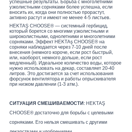
успешные результаты. Борьба с многолетними
узколистными сорняками более успешна, если
вносить их, когда они полностью прорастут,
активно растут и имеют не менее 4-5 листьев.
HEKTAŞ CHOOSE® — системный гербицид,
который борется со многими узколистными и
широколистными, однолетними и многолетними
сорняками. Эффект HEKTAş CHOOSE® на
сорняки наблюдается через 7-10 дней после
внесения (немного короче, если рост быстрый,
или, наоборот, немного дольше, если рост
медленный). Идеальное количество воды, которое
нужно использовать на декар, составляет 20-40
литров. Это достигается за счет использования
форсунок вентилятора и работы опрыскивателя
при низком давлении (1-3 атм.).
СИТУАЦИЯ СМЕШИВАЕМОСТИ
: HEKTAŞ
CHOOSE® достаточно для борьбы с целевыми
сорняками. Его нельзя смешивать с другими
лекарствами и удобрениями.