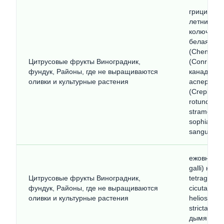
грицики (C
летний (Cen
колючеголо
белая (Ch
(Chenopod
Цитрусовые фрукты Виноградник,
(Conringia
фундук, Районы, где не выращиваются
канадский
оливки и культурные растения
аспера (C
(Crepis fo
rotundus)
stramonium
sophia) ро
sanguinalis
ежовник о
galli) кип
Цитрусовые фрукты Виноградник,
tetragonu
фундук, Районы, где не выращиваются
cicutarium
оливки и культурные растения
helioscop
stricta) ды
дымянка ме