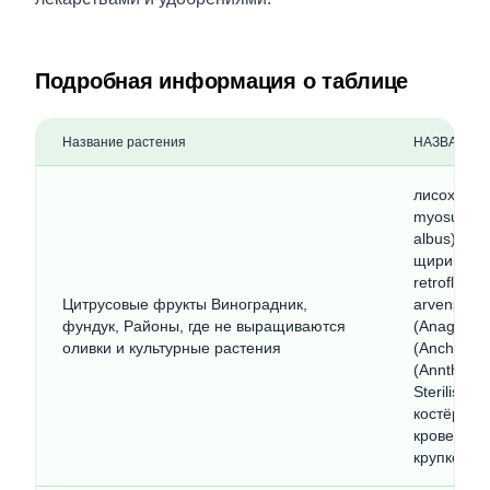
Подробная информация о таблице
Название растения
НАЗВАНИЕ
лисохвост
myosuroid
albus) ам
щирица за
retroflexu
Цитрусовые фрукты Виноградник,
arvensis)
фундук, Районы, где не выращиваются
(Anagallis
оливки и культурные растения
(Anchusa 
(Annthemi
Sterilis) 
костёр бес
кровельны
крупковая 