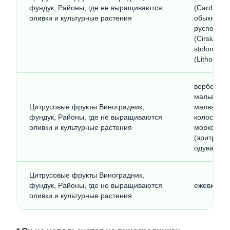
фундук, Районы, где не выращиваются
(Carduus 
оливки и культурные растения
обыкновен
pycnocepha
(Cirsium 
stolonifer
(Lithosper
вербейник
мальва мел
Цитрусовые фрукты Виноградник,
малва лесн
фундук, Районы, где не выращиваются
колосиста
оливки и культурные растения
морковнико
(эритрина 
одуванчик
Цитрусовые фрукты Виноградник,
фундук, Районы, где не выращиваются
ежевика с
оливки и культурные растения