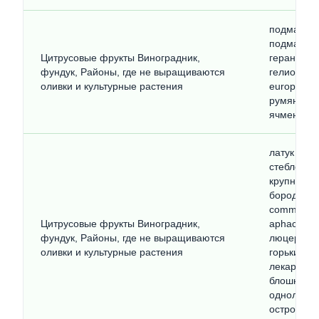
подмаренн
подмаренн
Цитрусовые фрукты Виноградник,
герань ра
фундук, Районы, где не выращиваются
гелиотроп
оливки и культурные растения
europeum)
румянкови
ячмень за
латук дики
cтеблеобъ
крупнозуб
бородавни
communis)
Цитрусовые фрукты Виноградник,
aphaca) л
фундук, Районы, где не выращиваются
люцерна ок
оливки и культурные растения
горький кл
лекарствен
блошница 
однолетний
остроконеч