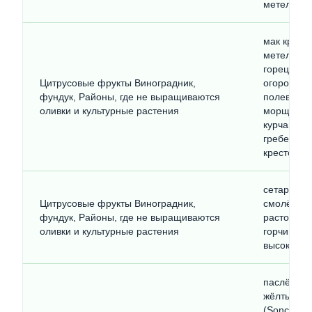
метельчаты
мак красн
метельчата
горец птич
Цитрусовые фрукты Виноградник,
огородный 
фундук, Районы, где не выращиваются
полевой(R
оливки и культурные растения
морщинист
курчавый (
гребенчаты
крестовник
сетария мут
Цитрусовые фрукты Виноградник,
смолёвка к
фундук, Районы, где не выращиваются
расторопш
оливки и культурные растения
горчица по
высокий (S
паслён чё
жёлтый (S
(Sonchus 