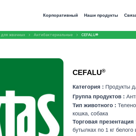
Корпоративный
Наши продукты
Связ
 для жвачных
Антибактериальные
CEFALU®
®
CEFALU
Категория :
Продукты д
Группа продуктов :
Ант
Тип животного :
Телено
кошка, собака
Торговая презентация 
бутылках по 1 кг белого 