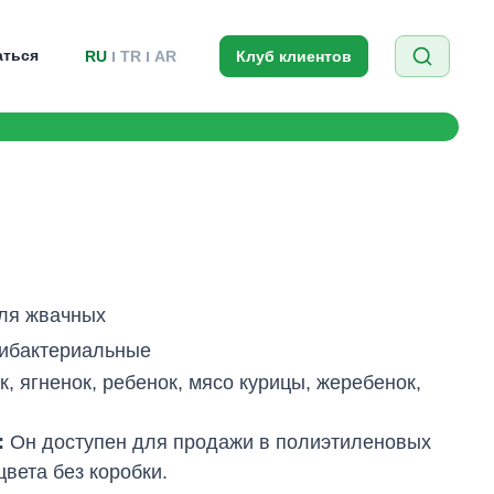
аться
RU
TR
AR
Клуб клиентов
ля жвачных
ибактериальные
к, ягненок, ребенок, мясо курицы, жеребенок,
:
Он доступен для продажи в полиэтиленовых
цвета без коробки.