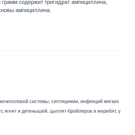
 грамм содержит тригидрат ампициллина,
сновы ампициллина.
мочеполовой системы, септицемии, инфекций мягких
, ягнят и детенышей, цыплят-бройлеров и жеребят, у