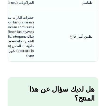
طماطم
الجراكوبات (Aphis spp.)
حشرات البارات بت القمح
(narius
(onfusum
(hilus oryzae
تطبيق أمبار فارغ
(ctella
فاكهة البطاطس 
spp.)
هل لديك سؤال عن هذا
المنتج؟