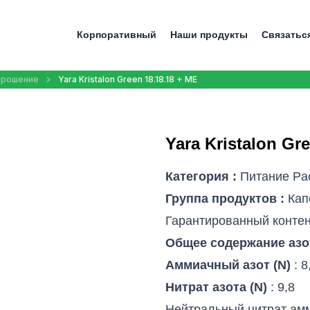
Корпоративный
Наши продукты
Связатьс
Oрошение
Yara Kristalon Green 18.18.18 + ME
Yara Kristalon Gr
Категория :
Питание Pа
Группа продуктов :
Кап
Гарантированный контен
Общее содержание азо
Аммиачный азот (N)
: 8
Нитрат азота (N)
: 9,8
Нейтральный цитрат ам