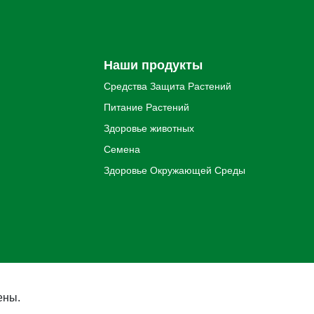
Наши продукты
Средства Защита Pастений
Питание Pастений
Здоровье животных
Семена
Здоровье Oкружающей Cреды
ены.