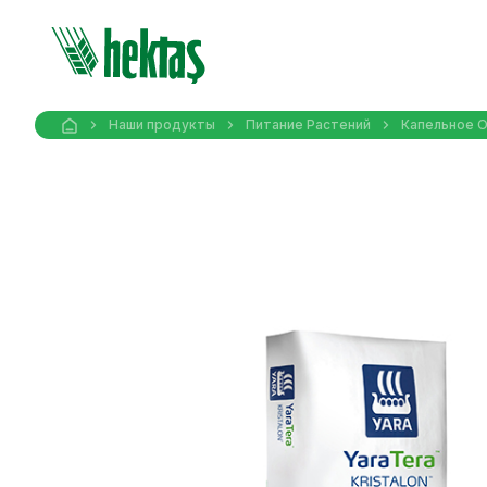
Наши продукты
Питание Pастений
Капельное 