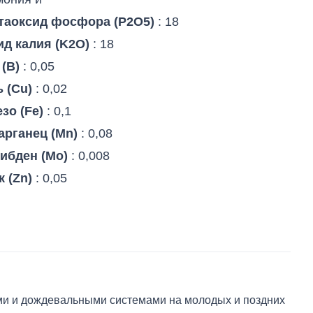
таоксид фосфора (P2O5)
: 18
д калия (K2O)
: 18
(B)
: 0,05
 (Cu)
: 0,02
зо (Fe)
: 0,1
арганец (Mn)
: 0,08
ибден (Mo)
: 0,008
 (Zn)
: 0,05
ыми и дождевальными системами на молодых и поздних