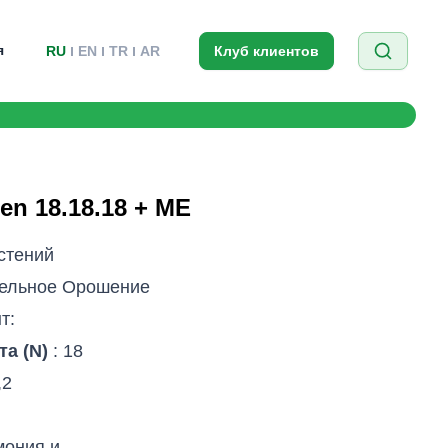
я
RU
EN
TR
AR
Клуб клиентов
een 18.18.18 + ME
стений
ельное Oрошение
т:
та (N)
: 18
,2
мония и