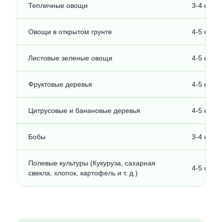
Тепличные овощи
3-4 кг на
Овощи в открытом грунте
4-5 кг на
Листовые зеленые овощи
4-5 кг на
Фруктовые деревья
4-5 кг на
Цитрусовые и банановые деревья
4-5 кг на
Бобы
3-4 кг на
Полевые культуры (Кукуруза, сахарная
4-5 кг на
свекла, хлопок, картофель и т. д.)