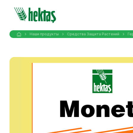
Наши продукты
Средства Защита Pастений
Ге