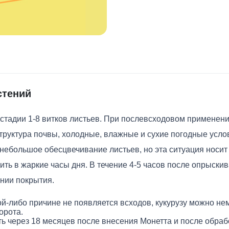
стений
стадии 1-8 витков листьев. При послевсходовом применении
структура почвы, холодные, влажные и сухие погодные усл
 небольшое обесцвечивание листьев, но эта ситуация носит
ть в жаркие часы дня. В течение 4-5 часов после опрыски
нии покрытия.
кой-либо причине не появляется всходов, кукурузу можно н
орота.
ть через 18 месяцев после внесения Монетта и после обраб