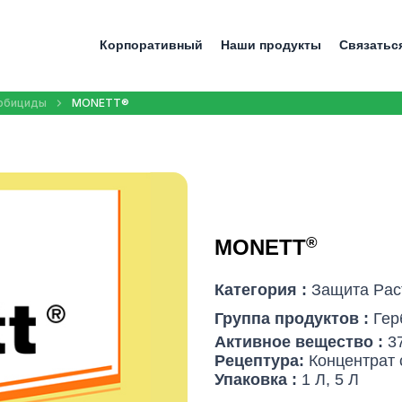
Корпоративный
Наши продукты
Связатьс
рбициды
MONETT®
®
MONETT
Категория :
Защита Pас
Группа продуктов :
Гер
Активное вещество :
3
Рецептура:
Концентрат 
Упаковка :
1 Л, 5 Л