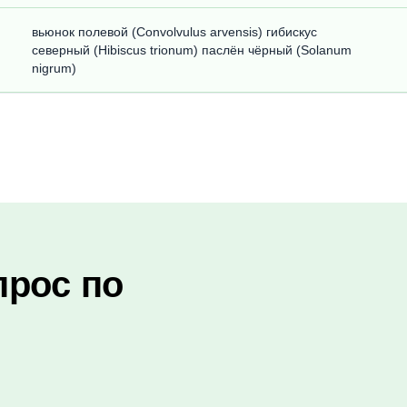
вьюнок полевой (Convolvulus arvensis) гибискус
северный (Hibiscus trionum) паслён чёрный (Solanum
nigrum)
прос по