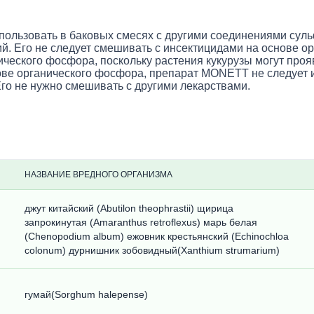
спользовать в баковых смесях с другими соединениями сул
. Его не следует смешивать с инсектицидами на основе ор
нического фосфора, поскольку растения кукурузы могут про
ве органического фосфора, препарат MONETT не следует ис
о не нужно смешивать с другими лекарствами.
НАЗВАНИЕ ВРЕДНОГО ОРГАНИЗМА
джут китайский (Abutilon theophrastii) щирица
запрокинутая (Amaranthus retroflexus) марь белая
(Chenopodium album) ежовник крестьянский (Echinochloa
colonum) дурнишник зобовидный(Xanthium strumarium)
гумай(Sorghum halepense)