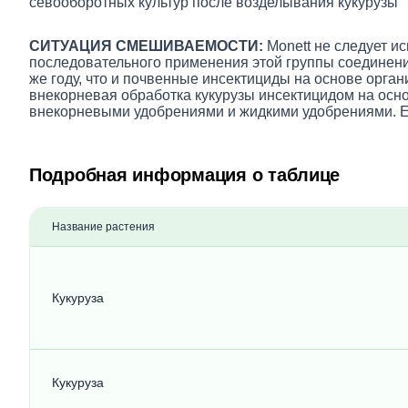
севооборотных культур после возделывания кукурузы
СИТУАЦИЯ СМЕШИВАЕМОСТИ:
Monett не следует и
последовательного применения этой группы соединений
же году, что и почвенные инсектициды на основе орга
внекорневая обработка кукурузы инсектицидом на осно
внекорневыми удобрениями и жидкими удобрениями. Ег
Подробная информация о таблице
Название растения
Кукуруза
Кукуруза