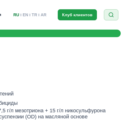
я
RU
EN
TR
AR
Клуб клиентов
тений
бициды
7,5 г/л мезотриона + 15 г/л никосульфурона
суспензии (OD) на масляной основе