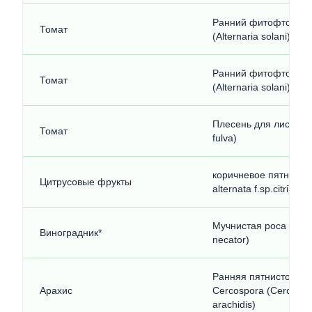
Ранний фитофтороз 
Томат
(Alternaria solani)
Ранний фитофтороз 
Томат
(Alternaria solani)
Плесень для листьев 
Томат
fulva)
коричневое пятно (Alt
Цитрусовые фрукты
alternata f.sp.citri)
Мучнистая роса (Erys
Виноградник*
necator)
Ранняя пятнистость 
Арахис
Cercospora (Cercospo
arachidis)