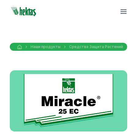
Наши продукты
Средства Защита Pастений
Фу