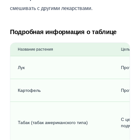
смешивать с другими лекарствами.
Подробная информация о таблице
Название растения
Цель испо
Лук
Против п
Картофель
Против п
С целью 
Табак (табак американского типа)
подмышк