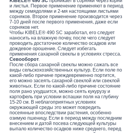
KIBELE® 490 SC
проникает в сорняки через корни
и листья. Первое применение применяют в период
между семядолями и 2-мя настоящими листьями
сорняков. Второе применение производится через
7-10 дней после первого применения, даже если
сорняков нет.
Чтобы KIBELE® 490 SC заработал, его следует
наносить на влажную почву, после чего следует
проводить достаточное количество осадков или
дождевое орошение. Следует избегать
применения сахарной свеклы в условиях стресса.
Севооборот
.
После сбора сахарной свеклы можно сажать все
виды сельскохозяйственных культур. Если поле по
какой-либо причине преждевременно портится,
его можно засеять сахарной свеклой или свеклой
животных. Если по какой-либо причине состояние
поля рано ухудшится, можно сеять кукурузу и
картофель при условии вспашки поля на глубину
15-20 см. В неблагоприятных условиях
окружающей среды это может повредить
посеянные впоследствии растения, особенно
озимую пшеницу. Если в период между последним
внесением и датой посева следующей культуры
выпало количество осадков ниже среднего, перед