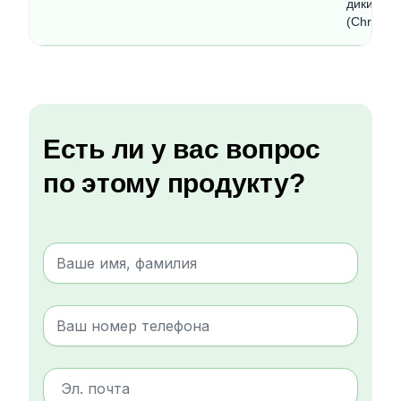
дикий (La
(Chrozoph
Есть ли у вас вопрос
по этому продукту?