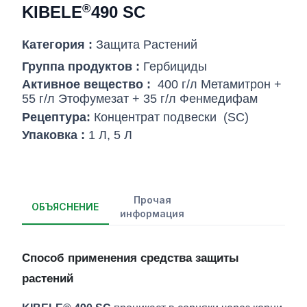
®
KIBELE
490 SC
Категория :
Защита Pастений
Группа продуктов :
Гербициды
Активное вещество :
400 г/л Метамитрон +
55 г/л Этофумезат + 35 г/л Фенмедифам
Рецептура:
Концентрат подвески
(SC)
Упаковка :
1 Л, 5 Л
Прочая
ОБЪЯСНЕНИЕ
информация
Способ применения средства защиты
растений