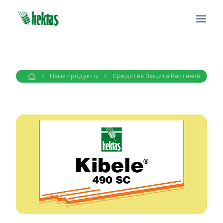
Наши продукты
Средства Защита Pастений
Ге