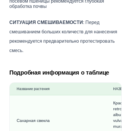
посевом пшеницы рекомендуется глубокая
обработка почвы
СИТУАЦИЯ СМЕШИВАЕМОСТИ
: Перед
смешиванием больших количеств для нанесения
рекомендуется предварительно протестировать
смесь.
Подробная информация о таблице
Название растения
НАЗВАНИ
Красноко
retrofle
album) м
Сахарная свекла
vulvaria
murale) К