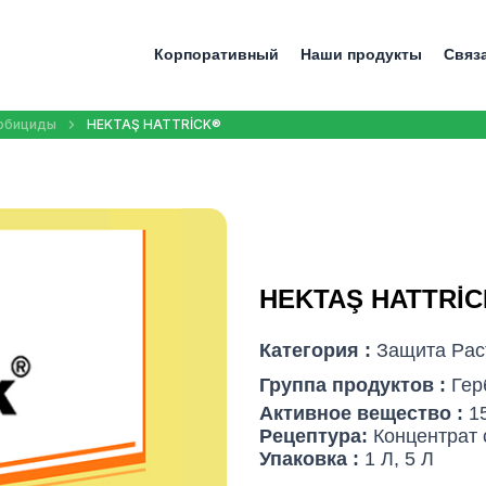
Корпоративный
Наши продукты
Связ
рбициды
HEKTAŞ HATTRİCK®
HEKTAŞ HATTRİC
Категория :
Защита Pас
Группа продуктов :
Гер
Активное вещество :
1
Рецептура:
Концентрат 
Упаковка :
1 Л, 5 Л