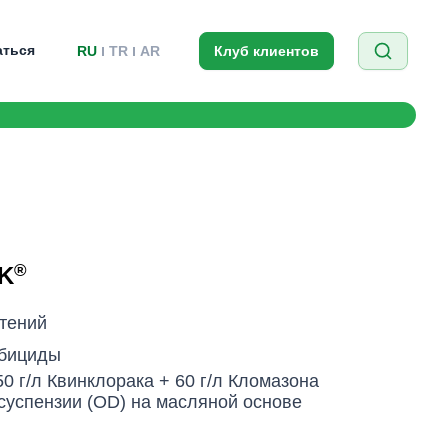
аться
RU
TR
AR
Клуб клиентов
®
K
тений
бициды
50 г/л Квинклорака + 60 г/л Кломазона
суспензии (OD) на масляной основе