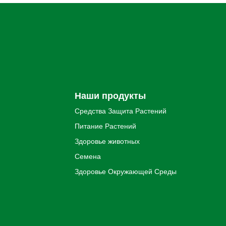
Наши продукты
Средства Защита Pастений
Питание Pастений
Здоровье животных
Семена
Здоровье Oкружающей Cреды