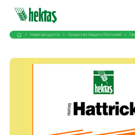
Наши продукты
Средства Защита Pастений
Ге