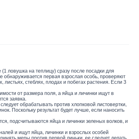
(1 ловушка на теплицу) сразу после посадки для
ке обнаруживается первая взрослая особь, проверяют
, листьях, стеблях, плодах и побегах растения. Если 3
мости от размера поля, а яйца и личинки ищут в
тся заявка.
т следует обрабатывать против хлопковой листовертки,
нок. Поскольку результат будет лучше, если наносить
тся, подсчитываются яйца и личинки зеленых волков, и
налей и ищут яйца, личинки и взрослых особей
принять меры против первой линьки, ее следует делать,