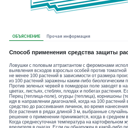
ОБЪЯСНЕНИЕ
Прочая информация
Способ применения средства защиты ра
Ловушки с половым аттрактантом с феромонами использу
выявления всходов взрослых особей против томатной 
не менее 100 растений в зависимости от размера произв
из 100 растений заражены каким-либо биологическим 
Против зеленых червей в помидорах поле заводят в на
цветах, листьях, стеблях, плодах и побегах растения. 
Перец (теплица-поле), огурцы (теплица), корнишоны (т
идя в направлении диагоналей, когда на 100 растений 
средство до рассеивания личинок, во время нанесения
Все растения в рядах длиной 3 м, выбранные случайны
решение о применении принимается, когда в среднем в
Когда среднесуточная температура на картофельном жук
вредителя в очагах. Если он обнаружен в какой-либо пе