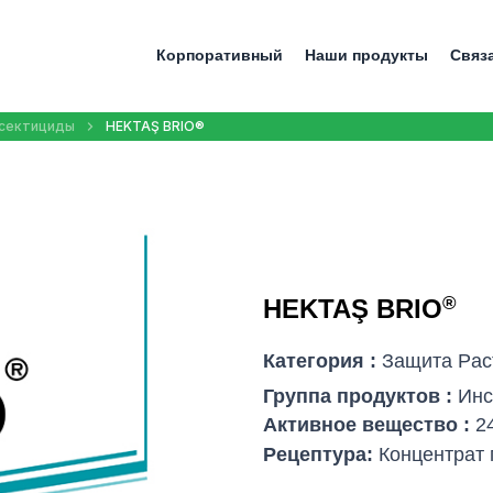
Корпоративный
Наши продукты
Связ
сектициды
HEKTAŞ BRIO®
®
HEKTAŞ BRIO
Категория :
Защита Pас
Группа продуктов :
Инс
Активное вещество :
2
Рецептура:
Концентрат 