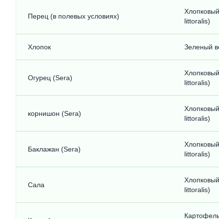
Хлопковый
Перец (в полевых условиях)
littoralis)
Хлопок
Зеленый во
Хлопковый
Огурец (Sera)
littoralis)
Хлопковый
корнишон (Sera)
littoralis)
Хлопковый
Баклажан (Sera)
littoralis)
Хлопковый
Сала
littoralis)
Картофельн