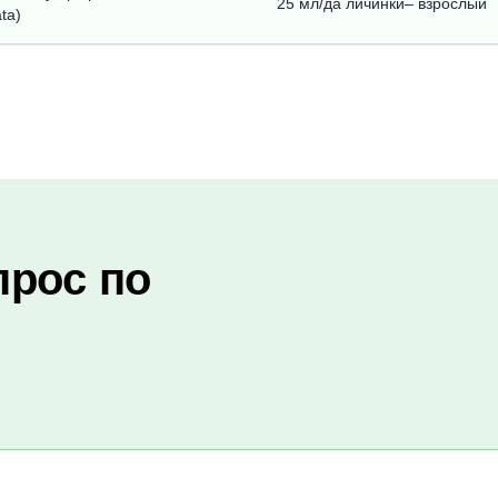
25 мл/да личинки– взрослый
ta)
прос по