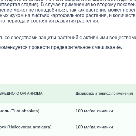
четвертая стадия). В случае применения ко второму поколе
нение может не понадобиться, так как растение может пере
ых жуком на листьях картофельного растения, и количеств
го периода и состояния развития растения.
 со средствами защиты растений с активными веществами
комендуется провести предварительное смешивание.
ВРЕДНОГО ОРГАНИЗМА
Дозировка и период применения
оль (Tuta absoluta)
100 мл/да личинки
лк (Helicoverpa armigera)
100 мл/да личинки