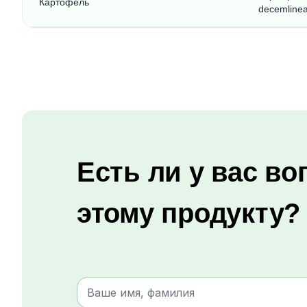
Картофель
decemlinea
Есть ли у вас во
этому продукту?