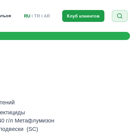
аться
RU
TR
AR
Клуб клиентов
тений
ектициды
40 г/л Метафлумизон
подвески
(SC)