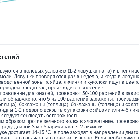
стений
ются в полевых условиях (1-2 ловушки на га) и в теплице 
моли. Ловушки проверяются раз в неделю, и когда в ловуш
одственной зоны, а яйца, личинки и куколоки ищут в цветах
периодом вредителя, производится внесение.
правлении диагоналей, проверяют 50-100 растений в зависи
Если обнаружено, что 5 из 100 растений заражены, производи
еплица), баклажаны (теплица), баклажаны (теплица) и сала
видны 1-2 недавно вскрытых упаковки с яйцами или 4-5 личи
 следует соблюдать осторожность.
м образом против зеленого волка в хлопчатнике, проверяю
 ряду длиной 3 м обнаруживается 2 личинки.
е достигает 14-15 °C, в поле заходят в направлении диаго
риод, это означает, что поле загрязнено. Если необходимо 