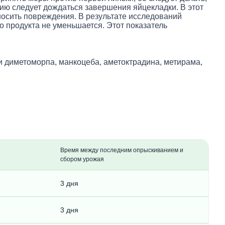
нию следует дождаться завершения яйцекладки. В этот
носить повреждения. В результате исследований
о продукта не уменьшается. Этот показатель
 диметоморпа, манкоцеба, аметоктрадина, метирама,
Время между последним опрыскиванием и
сбором урожая
3 дня
3 дня