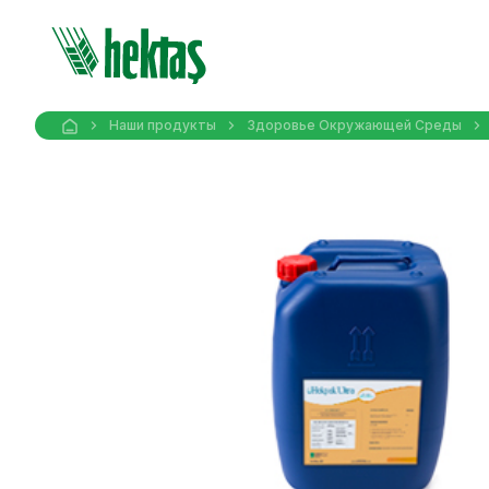
Наши продукты
Здоровье Oкружающей Cреды