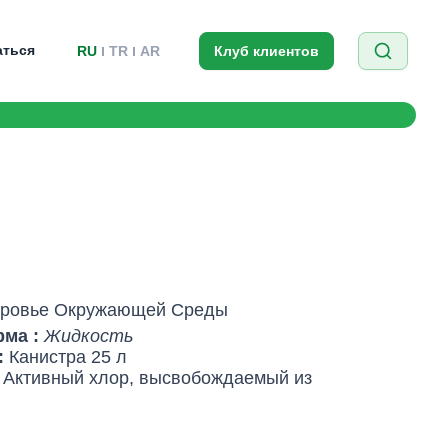
аться
RU
TR
AR
Клуб клиентов
ровье Oкружающей Cреды
рма :
Жидкость
:
Канистра 25 л
 Активный хлор, высвобождаемый из