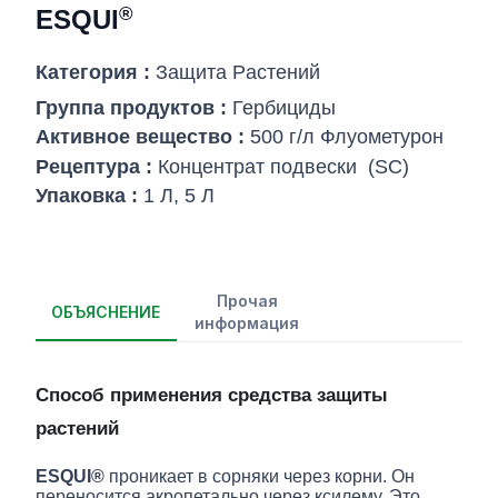
®
ESQUI
Категория :
Защита Pастений
Группа продуктов :
Гербициды
Активное вещество :
500 г/л Флуометурон
Рецептура :
Концентрат подвески
(SC)
Упаковка :
1 Л, 5 Л
Прочая
ОБЪЯСНЕНИЕ
информация
Способ применения средства защиты
растений
ESQUI®
проникает в сорняки через корни. Он
переносится акропетально через ксилему. Это