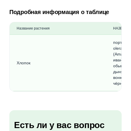
Подробная информация о таблице
Название растения
НАЗВАНИ
портулак
oleracea
(Amarant
иван-чай
Хлопок
обыкновен
дыня кул
вонючий 
чёрный (
Есть ли у вас вопрос