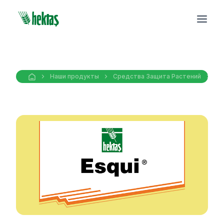
Наши продукты
Средства Защита Pастений
Ге