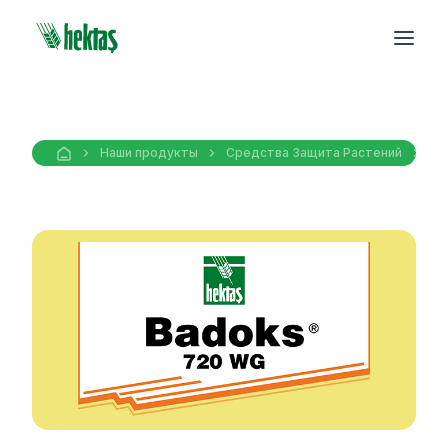
Наши продукты
Средства Защита Pастений
Ге