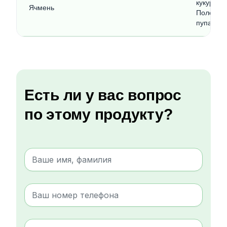
кукурузн
Ячмень
Полевая 
пупавка 
Есть ли у вас вопрос
по этому продукту?