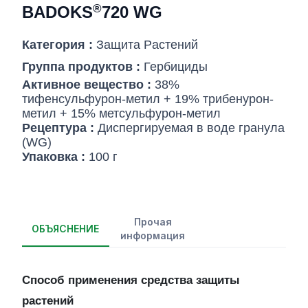
®
BADOKS
720 WG
Категория :
Защита Pастений
Группа продуктов :
Гербициды
Активное вещество :
38%
тифенсульфурон-метил + 19% трибенурон-
метил + 15% метсульфурон-метил
Рецептура :
Диспергируемая в воде гранула
(WG)
Упаковка :
100 г
Прочая
ОБЪЯСНЕНИЕ
информация
Способ применения средства защиты
растений