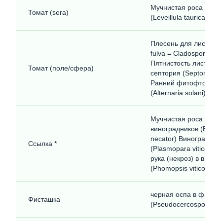
Мучнистая роса пас
Томат (sera)
(Leveillula taurica)
Плесень для листьев 
fulva = Cladosporium 
Пятнистость листьев
Томат (поле/сфера)
септория (Septoria lyc
Ранний фитофтороз 
(Alternaria solani)
Мучнистая роса
виноградников (Erysi
necator) Виноградны
Ссылка *
(Plasmopara viticola)
рука (некроз) в вино
(Phomopsis viticola)
черная оспа в фиста
Фисташка
(Pseudocercospora pis