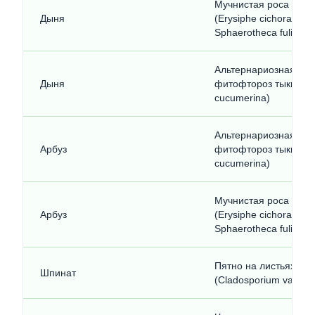
Мучнистая роса на т
Дыня
(Erysiphe cichoracear
Sphaerotheca fuligine
Альтернариозная
Дыня
фитофтороз тыквы (Al
cucumerina)
Альтернариозная
Арбуз
фитофтороз тыквы (Al
cucumerina)
Мучнистая роса на т
Арбуз
(Erysiphe cichoracear
Sphaerotheca fuligine
Пятно на листьях шп
Шпинат
(Cladosporium variabil