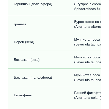
корнишон (поле/сфера)
(Erysiphe cichoracear
Sphaerotheca fuligine
Бурое пятно на грана
граната
(Alternaria alternata)
Мучнистая роса пас
Перец (sera)
(Leveillula taurica)
Мучнистая роса пас
Баклажан (sera)
(Leveillula taurica)
Мучнистая роса пас
Баклажан (поле/сфера)
(Leveillula taurica)
Ранний фитофтороз 
Картофель
(Alternaria solani)