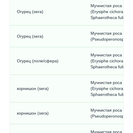
Мучнистая роса на т
Огурец (sera)
(Erysiphe cichoracear
Sphaerotheca fuligine
Мучнистая роса в ты
Огурец (sera)
(Pseudoperonospora c
Мучнистая роса на т
Огурец (поле/сфера)
(Erysiphe cichoracear
Sphaerotheca fuligine
Мучнистая роса на т
корнишон (sera)
(Erysiphe cichoracear
Sphaerotheca fuligine
Мучнистая роса в ты
корнишон (sera)
(Pseudoperonospora c
Мучнистая роса на т