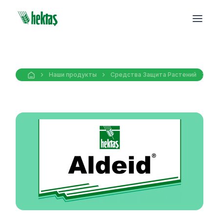
Наши продукты
Средства Защита Pастений
Фу