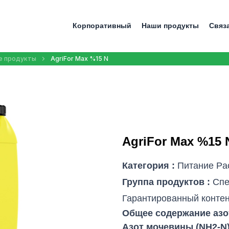
Корпоративный
Наши продукты
Связ
е продукты
AgriFor Max %15 N
AgriFor Max %15 
Категория :
Питание Pа
Группа продуктов :
Спе
Гарантированный контен
Общее содержание азо
Азот мочевины (NH2-N