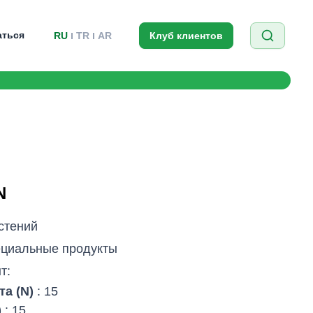
аться
RU
TR
AR
Клуб клиентов
N
стений
циальные продукты
т:
та (N)
: 15
)
: 15