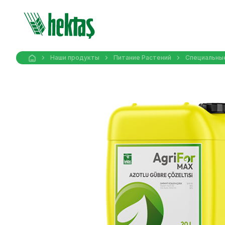
Наши продукты
Питание Pастений
Специальны