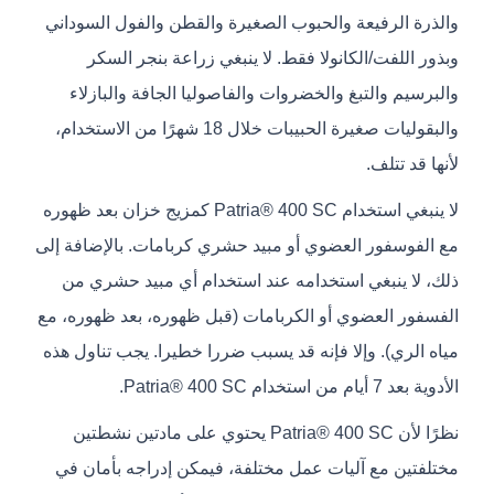
والذرة الرفيعة والحبوب الصغيرة والقطن والفول السوداني
وبذور اللفت/الكانولا فقط. لا ينبغي زراعة بنجر السكر
والبرسيم والتبغ والخضروات والفاصوليا الجافة والبازلاء
والبقوليات صغيرة الحبيبات خلال 18 شهرًا من الاستخدام،
لأنها قد تتلف.
لا ينبغي استخدام Patria® 400 SC كمزيج خزان بعد ظهوره
مع الفوسفور العضوي أو مبيد حشري كربامات. بالإضافة إلى
ذلك، لا ينبغي استخدامه عند استخدام أي مبيد حشري من
الفسفور العضوي أو الكربامات (قبل ظهوره، بعد ظهوره، مع
مياه الري). وإلا فإنه قد يسبب ضررا خطيرا. يجب تناول هذه
الأدوية بعد 7 أيام من استخدام Patria® 400 SC.
نظرًا لأن Patria® 400 SC يحتوي على مادتين نشطتين
مختلفتين مع آليات عمل مختلفة، فيمكن إدراجه بأمان في