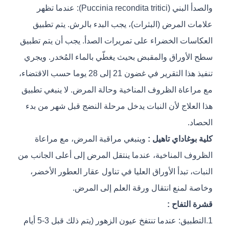
والصدأ البني (Puccinia recondita tritici): عندما تظهر
علامات المرض (البثرات)، يجب البدء بالرش. يتم تطبيق
العكاسات الخضراء على تمريرات الصدأ. يجب أن يتم تطبيق
سطح الأوراق والمقبض بحيث يغطّي بالماء المُخدر. ويجري
تنفيذ هذا التقرير في غضون 21 إلى 28 يوما حسب الاقتضاء،
مع مراعاة الظروف المناخية وحالة المرض. لا ينبغي تطبيق
هذا العلاج لأن النبات يدخل مرحلة النضج قبل شهر من بدء
الحصاد.
كلية بوغاداي تاهيل :
وينبغي مراقبة المرض، مع مراعاة
الظروف المناخية، عندما ينتقل المرض إلى أعلى الجانب من
النبات، تبدأ الأوراق العليا في تناول عقار العطور الأخضر،
وخاصة لمنع انتقال ورقة العلم إلى المرض.
قشرة التفاح :
1.التطبيق: عندما تنتفخ عيون الزهور (يتم ذلك قبل 3-5 أيام