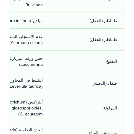
fuliginea)
طماطم (الحقل)
ميلديو (Phytophthora infitans)
عدم الاستجابة المبكرة لل
طماطم (الحقل)
(Alternaria solani)
حس ورقة التي
البطيخ
cucumerina)
التثليط في المحاور الباذن
فلفل (الدفيئة)
(Leveillula taurica)
أنثراكس (olletotrichum
الفراولة
iae, C.gloeosporioides,
C. acutatum)
الحدة النخامية (cularia
من خشب الساج