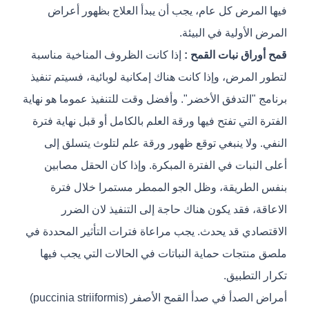
فيها المرض كل عام، يجب أن يبدأ العلاج بظهور أعراض
المرض الأولية في البيئة.
قمح أوراق نبات القمح :
إذا كانت الظروف المناخية مناسبة
لتطور المرض، وإذا كانت هناك إمكانية لوبائية، فسيتم تنفيذ
برنامج "التدفق الأخضر". وأفضل وقت للتنفيذ عموما هو نهاية
الفترة التي تفتح فيها ورقة العلم بالكامل أو قبل نهاية فترة
النفي. ولا ينبغي توقع ظهور ورقة علم لتلوث يتسلق إلى
أعلى النبات في الفترة المبكرة. وإذا كان الحقل مصابين
بنفس الطريقة، وظل الجو الممطر مستمرا خلال فترة
الاعاقة، فقد يكون هناك حاجة إلى التنفيذ لان الضرر
الاقتصادي قد يحدث. يجب مراعاة فترات التأثير المحددة في
ملصق منتجات حماية النباتات في الحالات التي يجب فيها
تكرار التطبيق.
أمراض الصدأ في صدأ القمح الأصفر (puccinia striiformis)