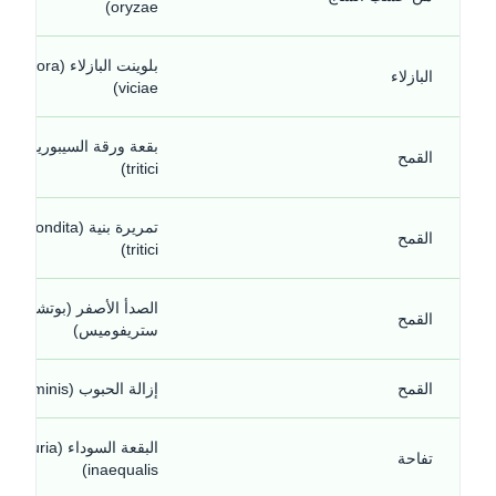
oryzae)
بلوينت البازلاء (ra
البازلاء
viciae)
بقعة ورقة ال
القمح
tritici)
تمريرة بنية (ondita
القمح
tritici)
الصدأ الأصفر (بوتشينيا
القمح
ستريفوميس)
القمح
إزالة الحبوب (Erysiphe graminis)
البقعة السوداء (Venturia
تفاحة
inaequalis)