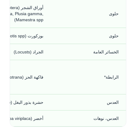
أوراق الشجر (optera
حلوى
exiqua, Plusia gamma,
Mamestra spp)
حلوى
بوزكورت (Agrotis spp.)
الخسائر العامة
الجراد (Locusts)
الرابطة*
فاكهة الحز (Lobesia botrana)
العدس
حشرة بذور البغل (Bruchus spp.)
العدس، نوهات
أخضر (Helicoverpa viriplaca)