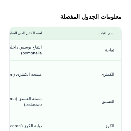
معلومات الجدول المفصلة
اسم النبات
اسم الكائن الحي الضار
التفاح يؤسس داخ
تفاحة
pomonella)
الكمثرى
مسحة الكمثرى (Cacopsylla pyri)
مسلة الفستق (ena
الفستق
pistaciae)
الكرز
ذبابة الكرز (Rhagoletis cerasi)