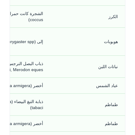
الشجرة كان
الكرز
coccus)
هوبوبات
إلى (Eurygaster spp.)
ذباب الب
نباتات اللبن
rcissi, Merodon eques)
عباد الشمس
أخضر (Helicoverpa armigera)
ذبابة التبغ البيضاء (a
طماطم
tabaci)
طماطم
أخضر (Helicoverpa armigera)