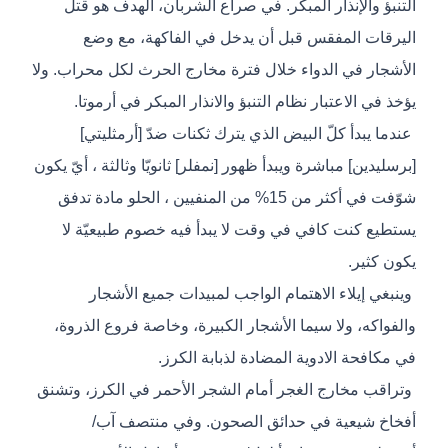
التنبؤ والإنذار المبكر. في صراع الشربان، الهدف هو قتل
اليرقات المفقس قبل أن يدخل في الفاكهة، مع وضع
الأشجار في الدواء خلال فترة مخارج الحرث لكل محراب. ولا
يؤخذ في الاعتبار نظام التنبؤ والانذار المبكر في أرموتا.
عندما يبدأ كلّ البيض الذي يترك ثكنات ضدّ [أرمثليتي]
[برسليدين] مباشرة ويبدأ ظهور [نمفلر] ثانويّا وثالثة ، أيّ يكون
شوّفت في أكثر من 15% من المنفيين ، الحلو مادة تدفق
يستطيع كنت كافي في وقت لا يبدأ فيه خصوم طبيعيّة لا
يكون كثير.
وينبغي إيلاء الاهتمام الواجب لمبيدات جميع الأشجار
والفواكه، ولا سيما الأشجار الكبيرة، وخاصة فروع الذروة،
في مكافحة الادوية المضادة لذبابة الكرز.
وتراقب مخارج الغجر أمام الشجر الأحمر في الكرز، وتشنق
أفخاخ شيعية في حدائق الصحون. وفي منتصف آب/