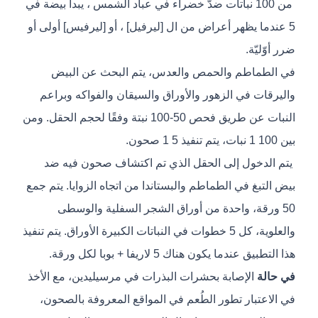
من 100 نباتات ضدّ خضراء في عباد الشمس ، يبدأ بيضة في
5 عندما يظهر أعراض من ال [ليرفيل] ، أو [ليرفيس] أولى أو
ضرر أوّليّة.
في الطماطم والحمص والعدس، يتم البحث عن البيض
واليرقات في الزهور والأوراق والسيقان والفواكه وبراعم
النبات عن طريق فحص 50-100 نبتة وفقًا لحجم الحقل. ومن
بين 100 1 نبات، يتم تنفيذ 5 1 صحون.
يتم الدخول إلى الحقل الذي تم اكتشاف صحون فيه ضد
بيض التبغ في الطماطم والبستاندا من اتجاه الزوايا. يتم جمع
50 ورقة، واحدة من أوراق الشجر السفلية والوسطى
والعلوية، كل 5 خطوات في النباتات الكبيرة الأوراق. يتم تنفيذ
هذا التطبيق عندما يكون هناك 5 لاريفا + بوبا لكل ورقة.
في حالة
الإصابة بحشرات البذرات في مرسيليدين، مع الأخذ
في الاعتبار تطور الطُعم في المواقع المعروفة بالصحون،