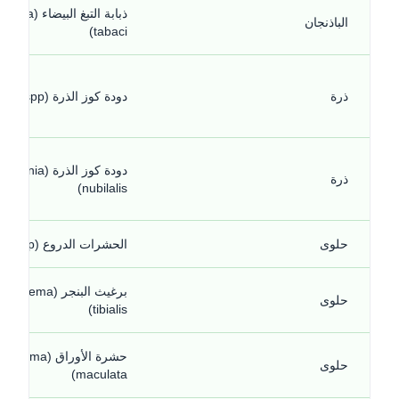
ذبابة التبغ البيضاء (a
الباذنجان
tabaci)
ذرة
دودة كوز الذرة (Sesamia spp.)
دودة كوز الذرة (Ostrinia
ذرة
nubilalis)
حلوى
الحشرات الدروع (Cassida spp.)
برغيث البنجر (ema
حلوى
tibialis)
حشرة الأوراق (Piesma
حلوى
maculata)