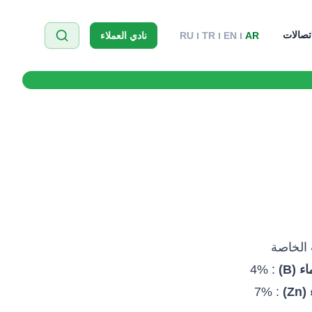
اتصالات
AR
EN
TR
RU
نادي العملاء
 الخاصة
(‎B‎
‏)
: %‎4
Zn
)‏
: 7%