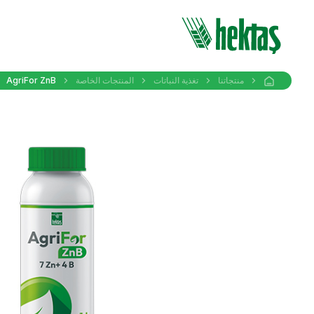
منتجاتنا
تغذية النباتات
المنتجات الخاصة
AgriFor ZnB